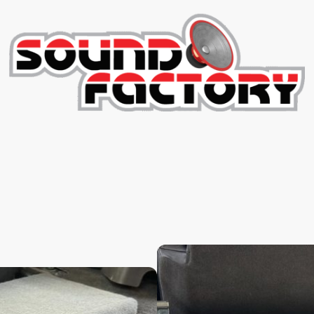
zeiten
Retro Radios
%Angebote%
Projekte
P